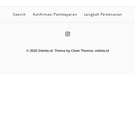
Search
Konfirmasi Pembayaran
Langkah Pemesanan
© 2026
Odette.id
.
Theme by
Clean Themes
.
odette,id